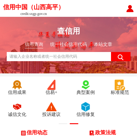
信用中国（山西高平）
credit.sxgp.gov.cn
查信用
信用查询
统一社会信用代码
本站文章
信用成果
信易+
典型案例
标准规范
诚信文化
投诉建议
信用修复
信用动态
政策法规